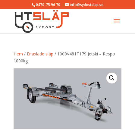
0470-75 96 70
info@sydostslap.se
Hem
/
Enaxlade släp
/ 1000V481T179 Jetski – Respo
1000kg