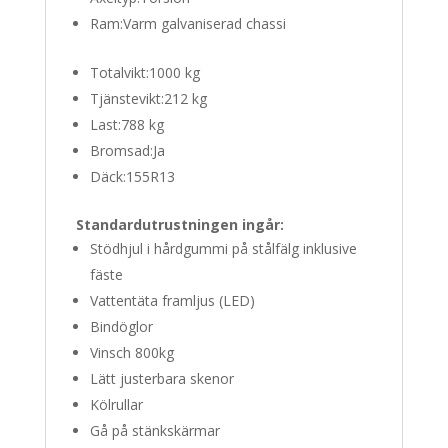
Ram:
Varm galvaniserad chassi
Totalvikt:
1000 kg
Tjänstevikt:
212 kg
Last:
788 kg
Bromsad:
Ja
Däck:
155R13
Standardutrustningen ingår:
Stödhjul i hårdgummi på stålfälg inklusive
fäste
Vattentäta framljus (LED)
Bindöglor
Vinsch 800kg
Lätt justerbara skenor
Kölrullar
Gå på stänkskärmar