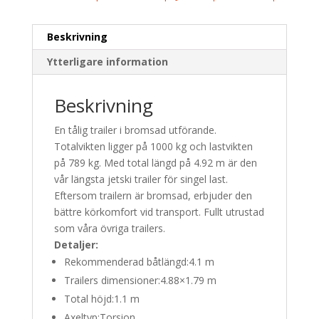
Beskrivning
Ytterligare information
Beskrivning
En tålig trailer i bromsad utförande.
Totalvikten ligger på 1000 kg och lastvikten
på 789 kg. Med total längd på 4.92 m är den
vår längsta jetski trailer för singel last.
Eftersom trailern är bromsad, erbjuder den
bättre körkomfort vid transport. Fullt utrustad
som våra övriga trailers.
Detaljer:
Rekommenderad båtlängd:
4.1 m
Trailers dimensioner:
4.88×1.79 m
Total höjd:
1.1 m
Axeltyp:
Torsion