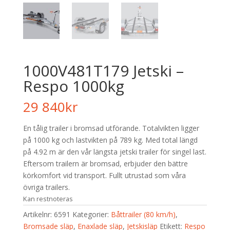
1000V481T179 Jetski –
Respo 1000kg
29 840
kr
En tålig trailer i bromsad utförande. Totalvikten ligger
på 1000 kg och lastvikten på 789 kg. Med total längd
på 4.92 m är den vår längsta jetski trailer för singel last.
Eftersom trailern är bromsad, erbjuder den bättre
körkomfort vid transport. Fullt utrustad som våra
övriga trailers.
Kan restnoteras
Artikelnr:
6591
Kategorier:
Båttrailer (80 km/h)
,
Bromsade släp
,
Enaxlade släp
,
Jetskisläp
Etikett:
Respo