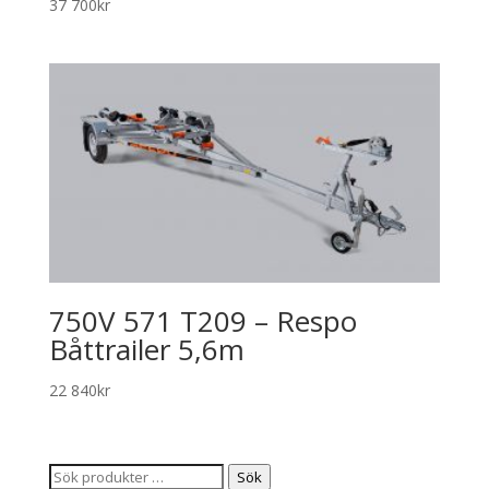
37 700
kr
750V 571 T209 – Respo
Båttrailer 5,6m
22 840
kr
Sök
Sök