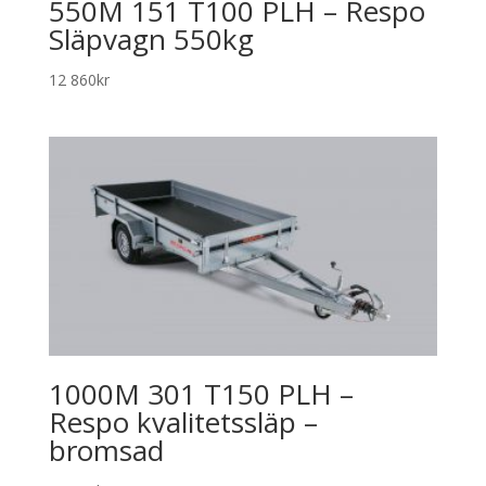
550M 151 T100 PLH – Respo
Släpvagn 550kg
12 860
kr
1000M 301 T150 PLH –
Respo kvalitetssläp –
bromsad