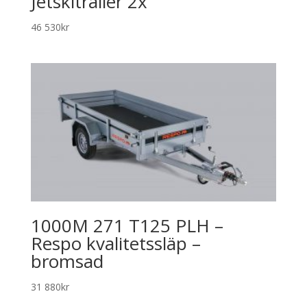
Jetskitrailer 2x
46 530
kr
1000M 271 T125 PLH –
Respo kvalitetssläp –
bromsad
31 880
kr