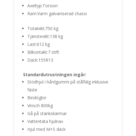
Axeltyp:
Torsion
Ram:
Varm galvaniserad chassi
Totalvikt:
750 kg
Tjänstevikt:
138 kg
Last:
612 kg
Bilkontakt:
7 stift
Däck:
155R13
Standardutrustningen ingår:
Stödhjul i hårdgummi på stålfälg inklusive
fäste
Bindöglor
Vinsch 800kg
Gå på stänkskärmar
Vattentäta hjulnav
Hjul med M+S däck