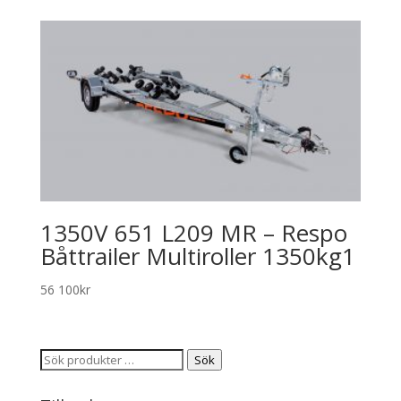
1350V 651 L209 MR – Respo
Båttrailer Multiroller 1350kg1
56 100
kr
Sök
Sök
efter: