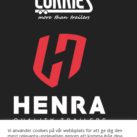
Vi använder cookies på vår webbplats för att ge dig den
mest relevanta upplevelsen genom att komma ihåg dina