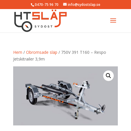
0470-75 96 70
info@sydostslap.se
Hem
/
Obromsade släp
/ 750V 391 T160 – Respo
Jetskitrailer 3,9m