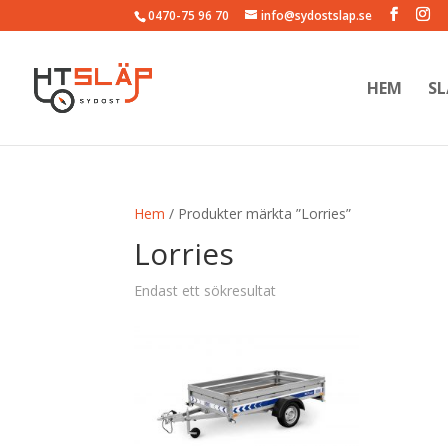
0470-75 96 70
info@sydostslap.se
HEM
SL
Hem
/ Produkter märkta ”Lorries”
Lorries
Endast ett sökresultat