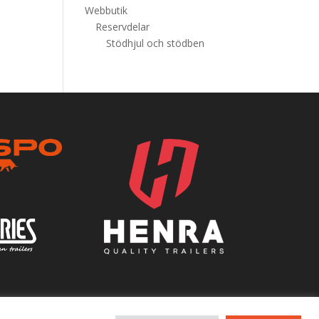
Webbutik
Reservdelar
Stödhjul och stödben