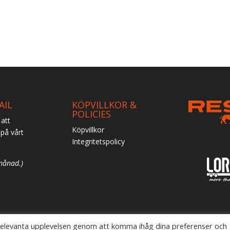
AIL
KÖPVILLKOR &
POLICIES
 att
Köpvillkor
på vårt
Integritetspolicy
månad.)
 relevanta upplevelsen genom att komma ihåg dina preferenser och