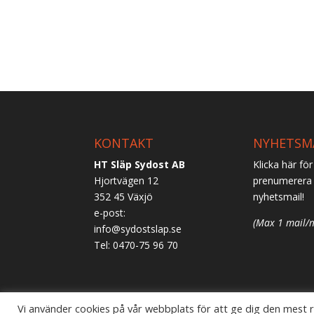
KONTAKT
NYHETSM
HT Släp Sydost AB
Klicka här för
Hjortvägen 12
prenumerera 
352 45 Växjö
nyhetsmail!
e-post:
(Max 1 mail/
info@sydostslap.se
Tel: 0470-75 96 70
Vi använder cookies på vår webbplats för att ge dig den mest