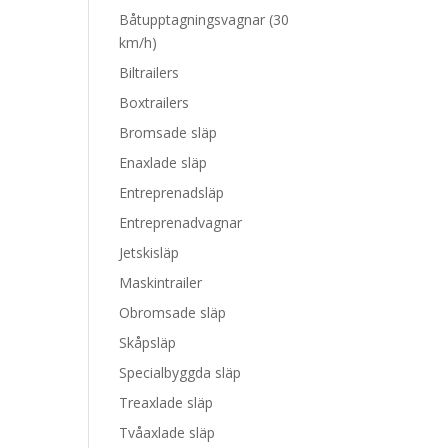
Båtupptagningsvagnar (30
km/h)
Biltrailers
Boxtrailers
Bromsade släp
Enaxlade släp
Entreprenadsläp
Entreprenadvagnar
Jetskisläp
Maskintrailer
Obromsade släp
Skåpsläp
Specialbyggda släp
Treaxlade släp
Tvåaxlade släp