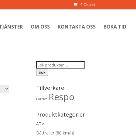
0 Objekt
TJÄNSTER
OM OSS
KONTAKTA OSS
BOKA TID
Sök
efter:
Sök
Tillverkare
Respo
Lorries
Produktkategorier
ATV
Båttrailer (80 km/h)