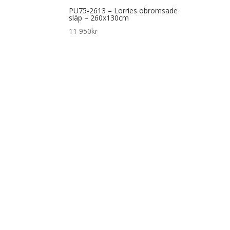
PU75-2613 – Lorries obromsade
släp – 260x130cm
11 950
kr