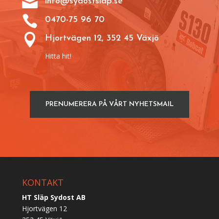

info@sydostslap.se

0470-75 96 70

Hjortvägen 12, 352 45 Växjö
Hitta hit!
PRENUMERERA PÅ VÅRT NYHETSMAIL
KONTAKT
HT Släp Sydost AB
Hjortvägen 12