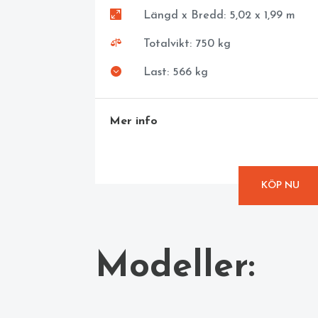

Längd x Bredd: 5,02 x 1,99 m

Totalvikt: 750 kg

Last: 566 kg
Mer info
KÖP NU
Modeller: