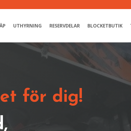
ÄP
UTHYRNING
RESERVDELAR
BLOCKETBUTIK
et för dig!
,