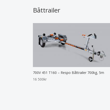
Båttrailer
700V 451 T160 – Respo Båttrailer 700kg, 5m
16 500
kr