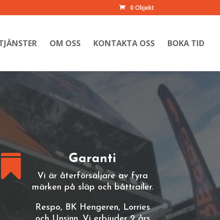
0 Objekt
TJÄNSTER
OM OSS
KONTAKTA OSS
BOKA TID
Garanti

Vi är återförsäljare av fyra
märken på släp och båttrailer.
Respo, BK Hengeren, Lorries
och Unsinn. Vi erbjuder
2 års