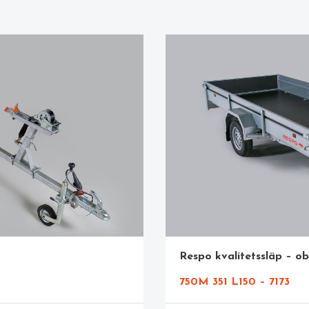
Respo kvalitetssläp – o
750M 351 L150 – 7173