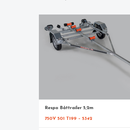
Respo Båttrailer 5,2m
750V 501 T199 – 5342