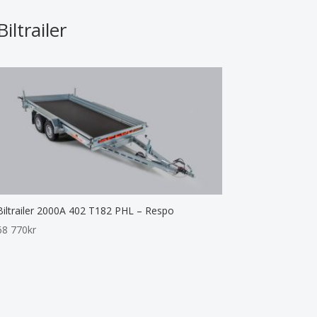
Biltrailer
Biltrailer 2000A 402 T182 PHL – Respo
68 770
kr