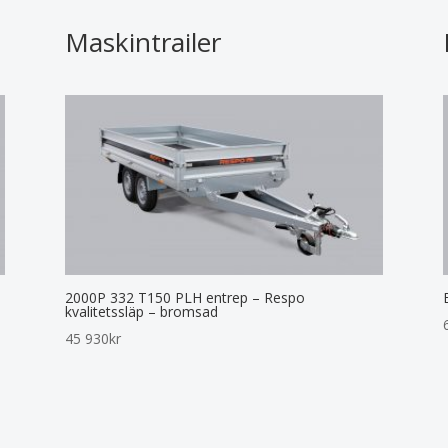
Maskintrailer
2000P 332 T150 PLH entrep – Respo
kvalitetssläp – bromsad
45 930
kr