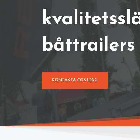
kvalitetssl
båttrailers
KONTAKTA OSS IDAG