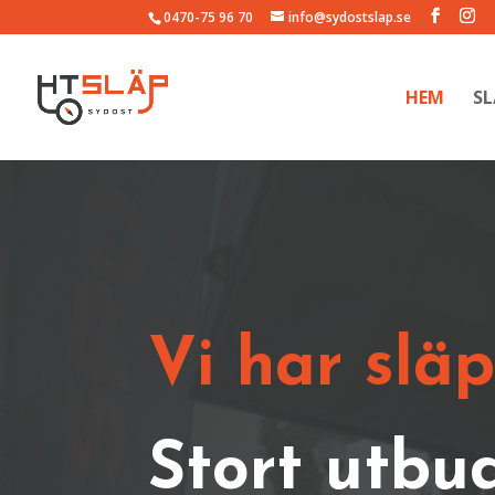
0470-75 96 70
info@sydostslap.se
HEM
SL
Vi har släp
Stort utbud