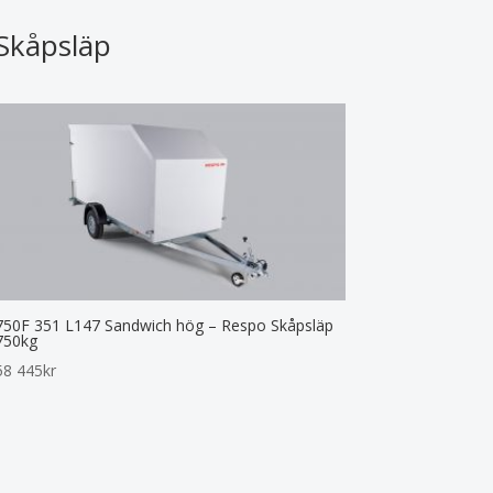
Skåpsläp
750F 351 L147 Sandwich hög – Respo Skåpsläp
750kg
58 445
kr