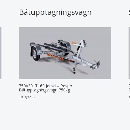
Båtupptagningsvagn
750V391T160 Jetski – Respo
Båtupptagningsvagn 750kg
15 320
kr