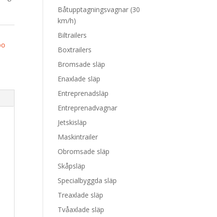
Båtupptagningsvagnar (30
km/h)
Biltrailers
po
Boxtrailers
Bromsade släp
Enaxlade släp
Entreprenadsläp
Entreprenadvagnar
Jetskisläp
Maskintrailer
Obromsade släp
Skåpsläp
Specialbyggda släp
Treaxlade släp
Tvåaxlade släp