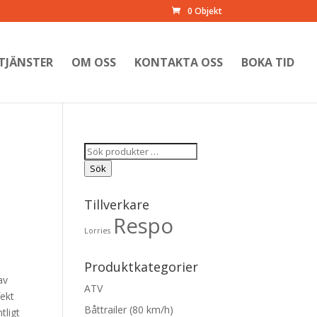
0 Objekt
TJÄNSTER
OM OSS
KONTAKTA OSS
BOKA TID
Sök
efter:
Sök
Tillverkare
Respo
Lorries
Produktkategorier
av
ATV
fekt
Båttrailer (80 km/h)
tligt