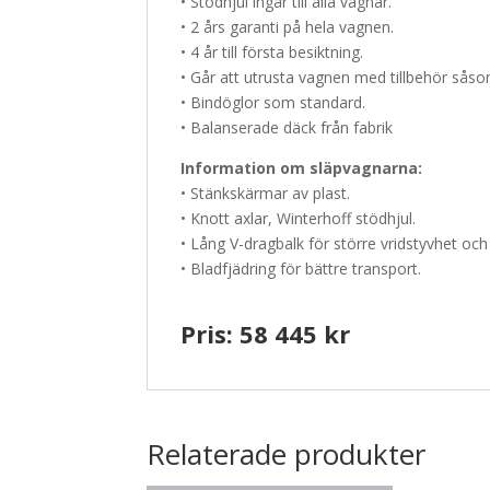
• Stödhjul ingår till alla vagnar.
• 2 års garanti på hela vagnen.
• 4 år till första besiktning.
• Går att utrusta vagnen med tillbehör såso
• Bindöglor som standard.
• Balanserade däck från fabrik
Information om släpvagnarna:
• Stänkskärmar av plast.
• Knott axlar, Winterhoff stödhjul.
• Lång V-dragbalk för större vridstyvhet och s
• Bladfjädring för bättre transport.
Pris: 58 445 kr
Relaterade produkter