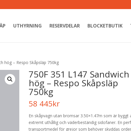
ÄP
UTHYRNING
RESERVDELAR
BLOCKETBUTIK
ch hög – Respo Skåpsläp 750kg
750F 351 L147 Sandwich
hög – Respo Skåpsläp
750kg
58 445
kr
En skåpvagn utan bromsar 3.50×1.47m som är byggt 
extremt uthållig och väderbeständig sidofaner. En per
transportmedel för grejor som behöver skyddas orden