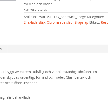
för vind och väder.
Kan restnoteras
Artikelnr:
750F351L147_Sandwich_kõrge
Kategorier:
Enaxlade släp
,
Obromsade släp
,
Skåpsläp
Etikett:
Res
on
r byggt av extremt uthållig och väderbeständig sidofaner. En
er skyddas ordentligt för vind och väder. Glasfibertak och
tet och tuffare utseende.
magnelis behandlade.