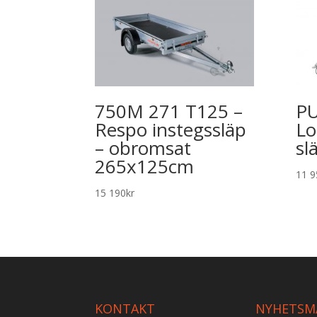
750M 271 T125 –
PU
Respo instegssläp
Lo
– obromsat
sl
265x125cm
11 9
15 190
kr
KONTAKT
NYHETSM