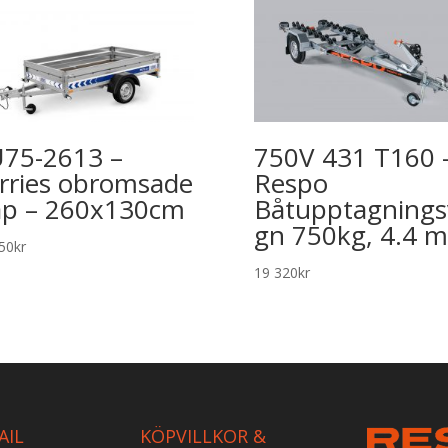
75-2613 –
750V 431 T160 
rries obromsade
Respo
äp – 260x130cm
Båtupptagnings
gn 750kg, 4.4 m
50
kr
19 320
kr
AIL
KÖPVILLKOR &