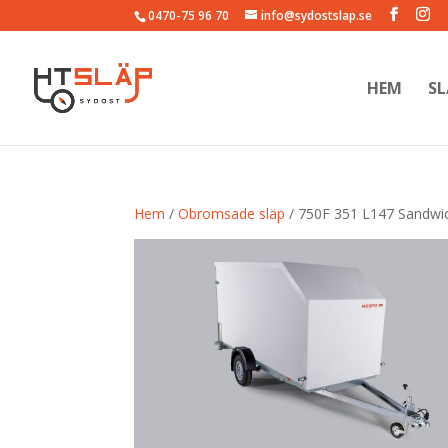
0470-75 96 70
info@sydostslap.se
HEM
SL
Hem
/
Obromsade släp
/ 750F 351 L147 Sandwi