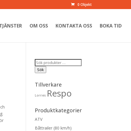
0 Objekt
TJÄNSTER
OM OSS
KONTAKTA OSS
BOKA TID
Sök
efter:
Sök
Tillverkare
Respo
Lorries
och
Produktkategorier
g.
ATV
ör
Båttrailer (80 km/h)