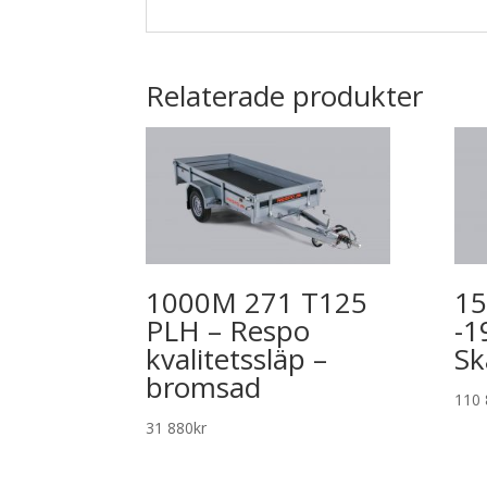
Relaterade produkter
1000M 271 T125
15
PLH – Respo
-1
kvalitetssläp –
Sk
bromsad
110 
31 880
kr