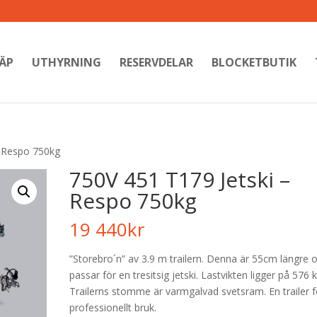
ÄP
UTHYRNING
RESERVDELAR
BLOCKETBUTIK
– Respo 750kg
750V 451 T179 Jetski –
Respo 750kg
19 440
kr
”Storebro´n” av 3.9 m trailern. Denna är 55cm längre 
passar för en tresitsig jetski. Lastvikten ligger på 576 k
Trailerns stomme är varmgalvad svetsram. En trailer f
professionellt bruk.