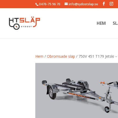
0470-75 96 70
info@sydostslap.se
HEM
SL
Hem
/
Obromsade släp
/ 750V 451 T179 Jetski 