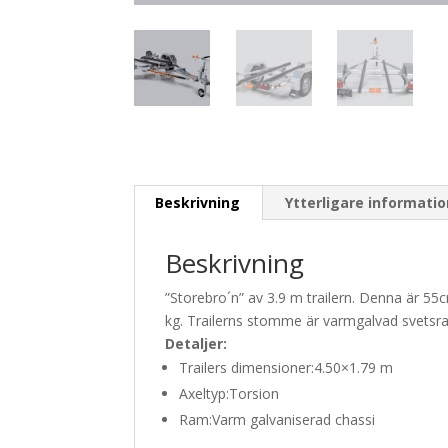
Beskrivning
Ytterligare informati
Beskrivning
”Storebro´n” av 3.9 m trailern. Denna är 55cm
kg. Trailerns stomme är varmgalvad svetsram.
Detaljer:
Trailers dimensioner:
4.50×1.79 m
Axeltyp:
Torsion
Ram:
Varm galvaniserad chassi