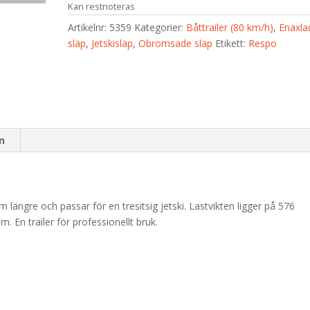
Kan restnoteras
Artikelnr:
5359
Kategorier:
Båttrailer (80 km/h)
,
Enaxla
släp
,
Jetskisläp
,
Obromsade släp
Etikett:
Respo
on
 längre och passar för en tresitsig jetski. Lastvikten ligger på 576
 En trailer för professionellt bruk.