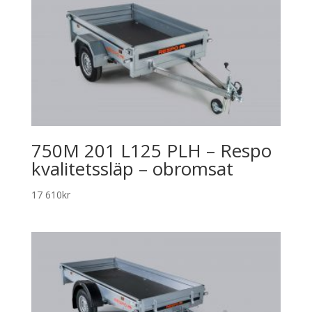
750M 201 L125 PLH – Respo
kvalitetssläp – obromsat
17 610
kr