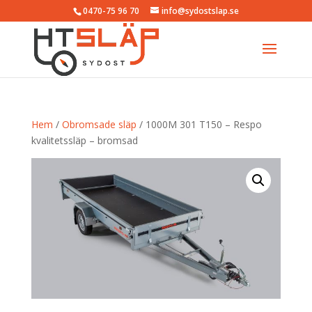
0470-75 96 70
info@sydostslap.se
Hem
/
Obromsade släp
/ 1000M 301 T150 – Respo
kvalitetssläp – bromsad