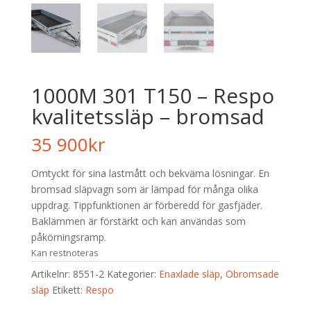
1000M 301 T150 – Respo
kvalitetssläp – bromsad
35 900
kr
Omtyckt för sina lastmått och bekväma lösningar. En
bromsad släpvagn som är lämpad för många olika
uppdrag. Tippfunktionen är förberedd för gasfjäder.
Baklämmen är förstärkt och kan användas som
påkörningsramp.
Kan restnoteras
Artikelnr:
8551-2
Kategorier:
Enaxlade släp
,
Obromsade
släp
Etikett:
Respo