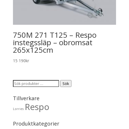
750M 271 T125 – Respo
instegssläp – obromsat
265x125cm
15 190
kr
Sök
Sök
efter:
Tillverkare
Respo
Lorries
Produktkategorier