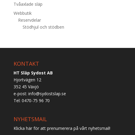
Tvåaxlade släp
Webbutik
Reservdelar
Stödhjul och stödben
KONTAKT
HT Släp Sydost AB
Hjortvägen 12
352 45 Växjö
e-post:
info@sydostslap.se
Tel: 0470-75 96 70
NYHETSMAIL
Klicka här för att prenumerera på vårt nyhetsmail!