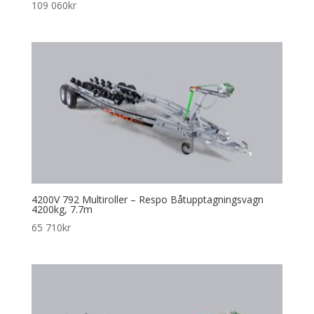
109 060
kr
4200V 792 Multiroller – Respo Båtupptagningsvagn
4200kg, 7.7m
65 710
kr