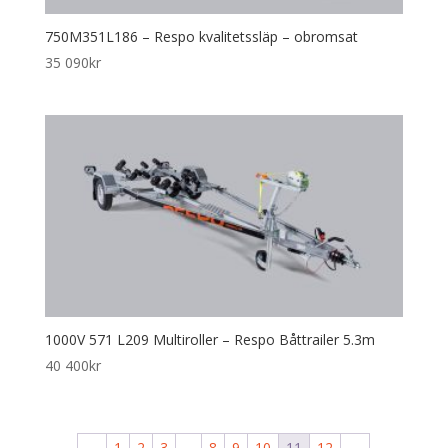
750M351L186 – Respo kvalitetssläp – obromsat
35 090
kr
1000V 571 L209 Multiroller – Respo Båttrailer 5.3m
40 400
kr
←
1
2
3
…
8
9
10
11
12
→