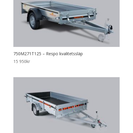
750M271T125 – Respo kvalitetssläp
15 950
kr