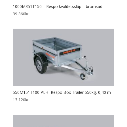
1000M351T150 – Respo kvalitetssläp – bromsad
39 860
kr
550M151T100 PLH- Respo Box Trailer 550kg, 0,40 m
13 120
kr