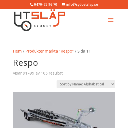
0470-75 96 70
info@sydostslap.se
Hem
/
Produkter märkta ”Respo”
/ Sida 11
Respo
Visar 91–99 av 105 resultat